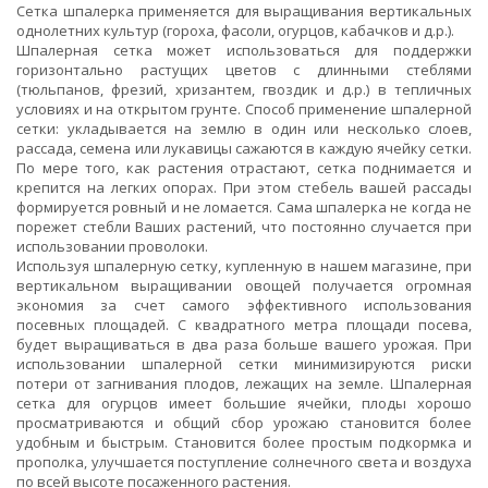
Сетка шпалерка применяется для выращивания вертикальных
однолетних культур (гороха, фасоли, огурцов, кабачков и д.р.).
Шпалерная сетка может использоваться для поддержки
горизонтально растущих цветов с длинными стеблями
(тюльпанов, фрезий, хризантем, гвоздик и д.р.) в тепличных
условиях и на открытом грунте. Способ применение шпалерной
сетки: укладывается на землю в один или несколько слоев,
рассада, семена или лукавицы сажаются в каждую ячейку сетки.
По мере того, как растения отрастают, сетка поднимается и
крепится на легких опорах. При этом стебель вашей рассады
формируется ровный и не ломается. Сама шпалерка не когда не
порежет стебли Ваших растений, что постоянно случается при
использовании проволоки.
Используя шпалерную сетку, купленную в нашем магазине, при
вертикальном выращивании овощей получается огромная
экономия за счет самого эффективного использования
посевных площадей. С квадратного метра площади посева,
будет выращиваться в два раза больше вашего урожая. При
использовании шпалерной сетки минимизируются риски
потери от загнивания плодов, лежащих на земле. Шпалерная
сетка для огурцов имеет большие ячейки, плоды хорошо
просматриваются и общий сбор урожаю становится более
удобным и быстрым. Становится более простым подкормка и
прополка, улучшается поступление солнечного света и воздуха
по всей высоте посаженного растения.