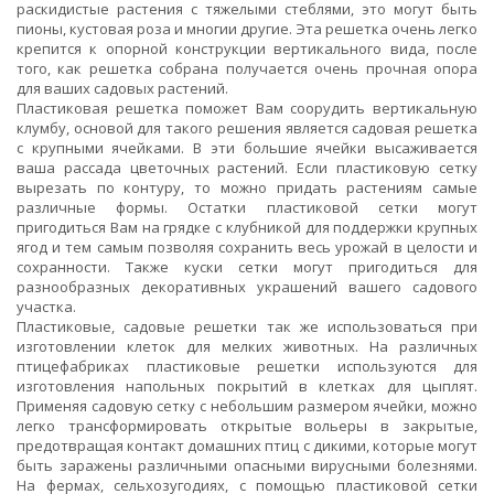
раскидистые растения с тяжелыми стеблями, это могут быть
пионы, кустовая роза и многии другие. Эта решетка очень легко
крепится к опорной конструкции вертикального вида, после
того, как решетка собрана получается очень прочная опора
для ваших садовых растений.
Пластиковая решетка поможет Вам соорудить вертикальную
клумбу, основой для такого решения является садовая решетка
с крупными ячейками. В эти большие ячейки высаживается
ваша рассада цветочных растений. Если пластиковую сетку
вырезать по контуру, то можно придать растениям самые
различные формы. Остатки пластиковой сетки могут
пригодиться Вам на грядке с клубникой для поддержки крупных
ягод и тем самым позволяя сохранить весь урожай в целости и
сохранности. Также куски сетки могут пригодиться для
разнообразных декоративных украшений вашего садового
участка.
Пластиковые, садовые решетки так же использоваться при
изготовлении клеток для мелких животных. На различных
птицефабриках пластиковые решетки используются для
изготовления напольных покрытий в клетках для цыплят.
Применяя садовую сетку с небольшим размером ячейки, можно
легко трансформировать открытые вольеры в закрытые,
предотвращая контакт домашних птиц с дикими, которые могут
быть заражены различными опасными вирусными болезнями.
На фермах, сельхозугодиях, с помощью пластиковой сетки