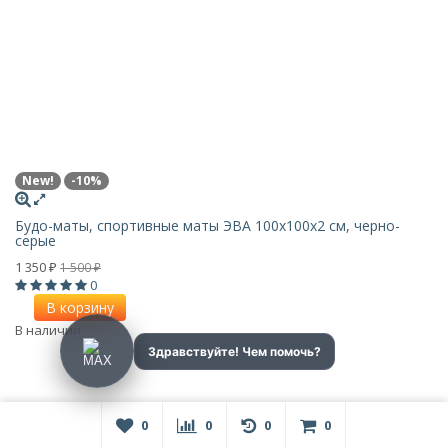
New!
-10%
Будо-маты, спортивные маты ЭВА 100х100x2 см, черно-
серые
1 350
1 500
₽
₽
0
В корзину
В наличии
0
0
0
0