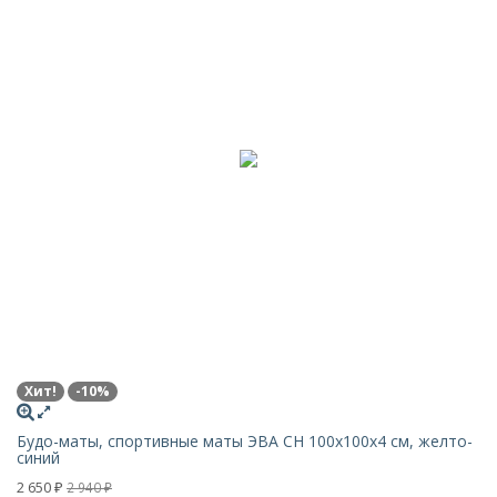
Хит!
-10%
Будо-маты, спортивные маты ЭВА CH 100х100x4 см, желто-
синий
2 650
2 940
₽
₽